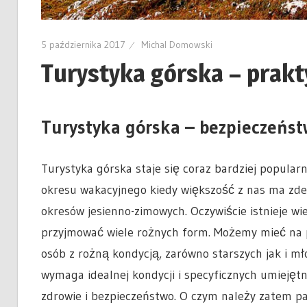
5 października 2017
Michal Domowski
Turystyka górska – prak
Turystyka górska – bezpieczeńs
Turystyka górska staje się coraz bardziej popular
okresu wakacyjnego kiedy większość z nas ma zde
okresów jesienno-zimowych. Oczywiście istnieje wi
przyjmować wiele rożnych form. Możemy mieć na 
osób z rożną kondycją, zarówno starszych jak i m
wymaga idealnej kondycji i specyficznych umiejęt
zdrowie i bezpieczeństwo. O czym należy zatem p