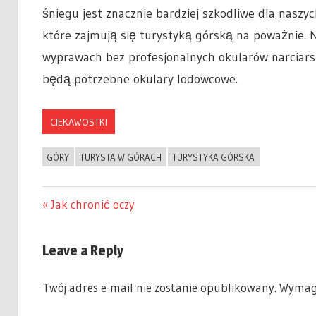
śniegu jest znacznie bardziej szkodliwe dla naszy
które zajmują się turystyką górską na poważnie.
wyprawach bez profesjonalnych okularów narciarsk
będą potrzebne okulary lodowcowe.
CIEKAWOSTKI
GÓRY
TURYSTA W GÓRACH
TURYSTYKA GÓRSKA
Previous
Jak chronić oczy
Nawigacja
Post:
Leave a Reply
wpisu
Twój adres e-mail nie zostanie opublikowany.
Wymaga