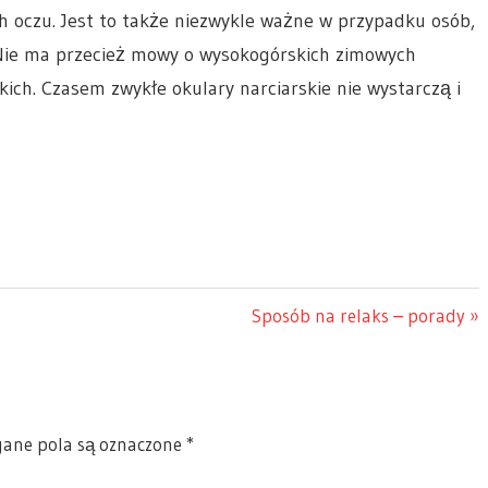
ch oczu. Jest to także niezwykle ważne w przypadku osób,
 Nie ma przecież mowy o wysokogórskich zimowych
ich. Czasem zwykłe okulary narciarskie nie wystarczą i
Next
Sposób na relaks – porady
Post:
ne pola są oznaczone
*