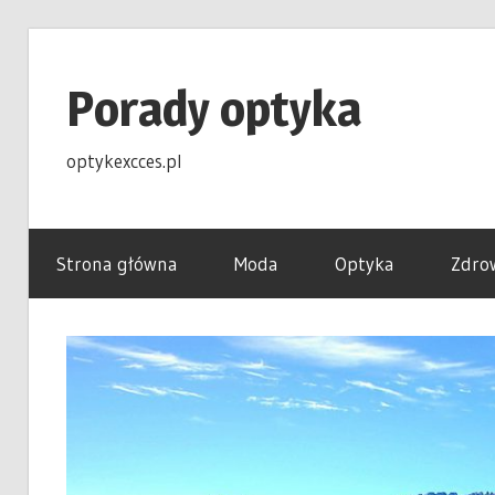
Skip
to
Porady optyka
content
optykexcces.pl
Strona główna
Moda
Optyka
Zdro