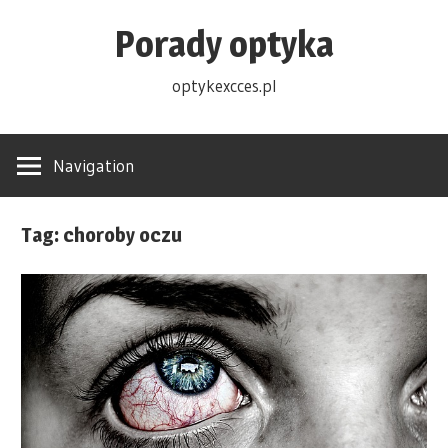
Skip
Porady optyka
to
content
optykexcces.pl
Navigation
Tag: choroby oczu