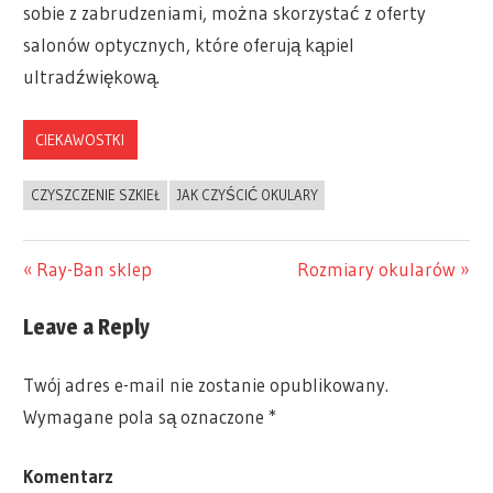
sobie z zabrudzeniami, można skorzystać z oferty
salonów optycznych, które oferują kąpiel
ultradźwiękową.
CIEKAWOSTKI
CZYSZCZENIE SZKIEŁ
JAK CZYŚCIĆ OKULARY
Previous
Ray-Ban sklep
Next
Rozmiary okularów
Nawigacja
Post:
Post:
Leave a Reply
wpisu
Twój adres e-mail nie zostanie opublikowany.
Wymagane pola są oznaczone
*
Komentarz