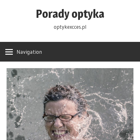
Skip
Porady optyka
to
content
optykexcces.pl
Navigation